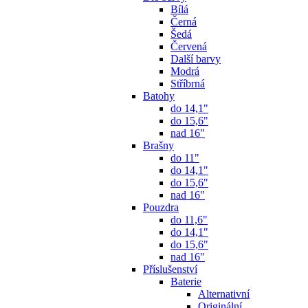
Bílá
Černá
Šedá
Červená
Další barvy
Modrá
Stříbrná
Batohy
do 14,1"
do 15,6"
nad 16"
Brašny
do 11"
do 14,1"
do 15,6"
nad 16"
Pouzdra
do 11,6"
do 14,1"
do 15,6"
nad 16"
Příslušenství
Baterie
Alternativní
Originální