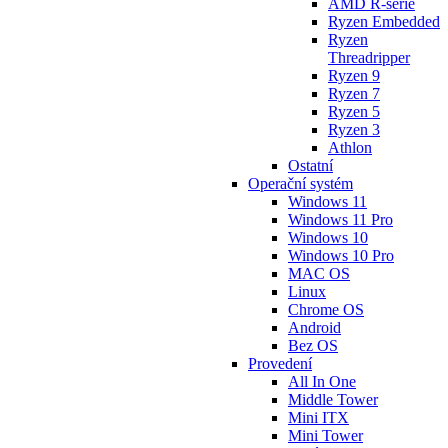
AMD R-série
Ryzen Embedded
Ryzen
Threadripper
Ryzen 9
Ryzen 7
Ryzen 5
Ryzen 3
Athlon
Ostatní
Operační systém
Windows 11
Windows 11 Pro
Windows 10
Windows 10 Pro
MAC OS
Linux
Chrome OS
Android
Bez OS
Provedení
All In One
Middle Tower
Mini ITX
Mini Tower