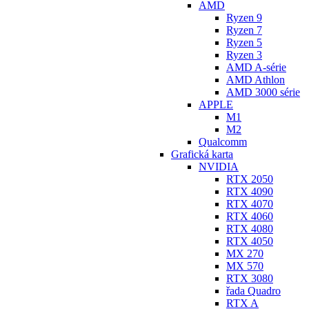
AMD
Ryzen 9
Ryzen 7
Ryzen 5
Ryzen 3
AMD A-série
AMD Athlon
AMD 3000 série
APPLE
M1
M2
Qualcomm
Grafická karta
NVIDIA
RTX 2050
RTX 4090
RTX 4070
RTX 4060
RTX 4080
RTX 4050
MX 270
MX 570
RTX 3080
řada Quadro
RTX A