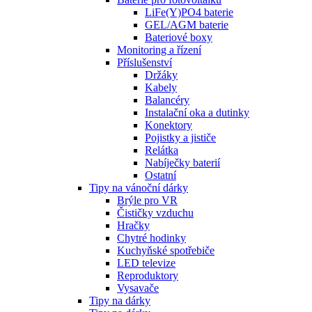
LiFe(Y)PO4 baterie
GEL/AGM baterie
Bateriové boxy
Monitoring a řízení
Příslušenství
Držáky
Kabely
Balancéry
Instalační oka a dutinky
Konektory
Pojistky a jističe
Relátka
Nabíječky baterií
Ostatní
Tipy na vánoční dárky
Brýle pro VR
Čističky vzduchu
Hračky
Chytré hodinky
Kuchyňské spotřebiče
LED televize
Reproduktory
Vysavače
Tipy na dárky