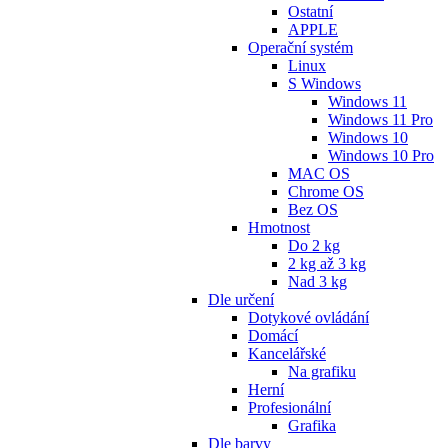
Ostatní
APPLE
Operační systém
Linux
S Windows
Windows 11
Windows 11 Pro
Windows 10
Windows 10 Pro
MAC OS
Chrome OS
Bez OS
Hmotnost
Do 2 kg
2 kg až 3 kg
Nad 3 kg
Dle určení
Dotykové ovládání
Domácí
Kancelářské
Na grafiku
Herní
Profesionální
Grafika
Dle barvy