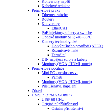
Konvertory napětí
Kabelové redukce
Průmyslové prvky
Ethernet switche
Routery
Konvertory
EtherCAT
PoE injektory, splitery a switche
Optické moduly SFP, -40~85°C
Kamery technologické
Do výbušného prostředí (ATEX)
Rozměrově malé
Termální
DIN napájecí zdroje a kabely
Monitory (VGA, HDMI, touch)
Průmyslové počítače
Mini PC - prislusenstvi
Paměti
Monitory (VGA, HDMI, touch)
Příslušenství, napájení
Zdraví
Ubiquiti (airMAX/UniFi)
UISP 60 GHz
Originální příslušenství
Ostatní příslušenství