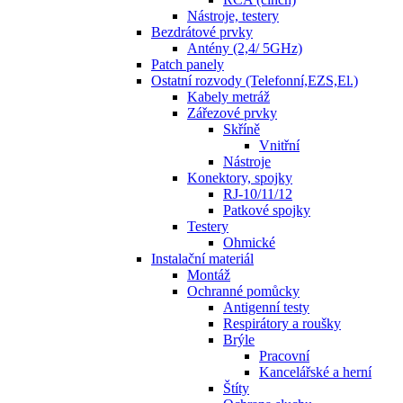
Nástroje, testery
Bezdrátové prvky
Antény (2,4/ 5GHz)
Patch panely
Ostatní rozvody (Telefonní,EZS,El.)
Kabely metráž
Zářezové prvky
Skříně
Vnitřní
Nástroje
Konektory, spojky
RJ-10/11/12
Patkové spojky
Testery
Ohmické
Instalační materiál
Montáž
Ochranné pomůcky
Antigenní testy
Respirátory a roušky
Brýle
Pracovní
Kancelářské a herní
Štíty