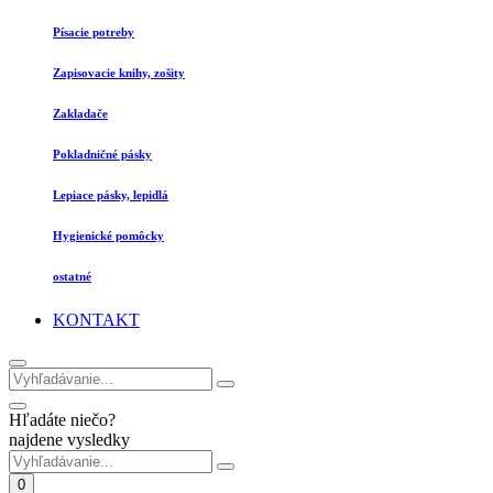
Písacie potreby
Zapisovacie knihy, zošity
Zakladače
Pokladničné pásky
Lepiace pásky, lepidlá
Hygienické pomôcky
ostatné
KONTAKT
Hľadáte niečo?
najdene vysledky
0