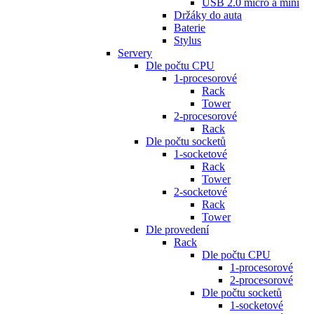
USB 2.0 micro a mini
Držáky do auta
Baterie
Stylus
Servery
Dle počtu CPU
1-procesorové
Rack
Tower
2-procesorové
Rack
Dle počtu socketů
1-socketové
Rack
Tower
2-socketové
Rack
Tower
Dle provedení
Rack
Dle počtu CPU
1-procesorové
2-procesorové
Dle počtu socketů
1-socketové