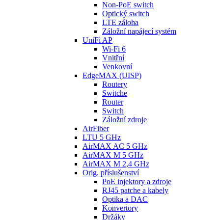
Non-PoE switch
Optický switch
LTE záloha
Záložní napájecí systém
UniFi AP
Wi-Fi 6
Vnitřní
Venkovní
EdgeMAX (UISP)
Routery
Switche
Router
Switch
Záložní zdroje
AirFiber
LTU 5 GHz
AirMAX AC 5 GHz
AirMAX M 5 GHz
AirMAX M 2,4 GHz
Orig. příslušenství
PoE injektory a zdroje
RJ45 patche a kabely
Optika a DAC
Konvertory
Držáky