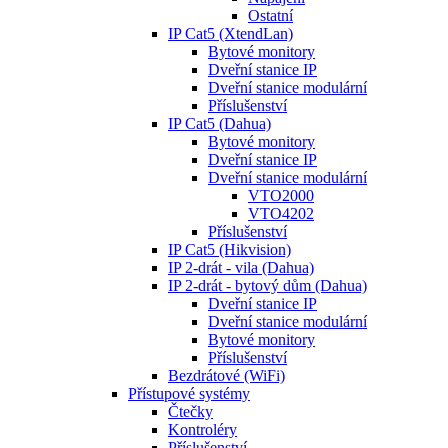
Ostatní
IP Cat5 (XtendLan)
Bytové monitory
Dveřní stanice IP
Dveřní stanice modulární
Příslušenství
IP Cat5 (Dahua)
Bytové monitory
Dveřní stanice IP
Dveřní stanice modulární
VTO2000
VTO4202
Příslušenství
IP Cat5 (Hikvision)
IP 2-drát - vila (Dahua)
IP 2-drát - bytový dům (Dahua)
Dveřní stanice IP
Dveřní stanice modulární
Bytové monitory
Příslušenství
Bezdrátové (WiFi)
Přístupové systémy
Čtečky
Kontroléry
Příslušenství