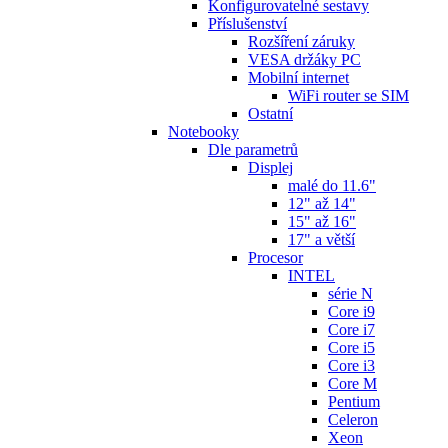
Konfigurovatelné sestavy
Příslušenství
Rozšíření záruky
VESA držáky PC
Mobilní internet
WiFi router se SIM
Ostatní
Notebooky
Dle parametrů
Displej
malé do 11.6"
12" až 14"
15" až 16"
17" a větší
Procesor
INTEL
série N
Core i9
Core i7
Core i5
Core i3
Core M
Pentium
Celeron
Xeon