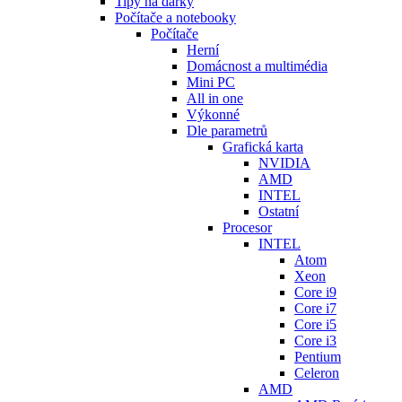
Tipy na dárky
Počítače a notebooky
Počítače
Herní
Domácnost a multimédia
Mini PC
All in one
Výkonné
Dle parametrů
Grafická karta
NVIDIA
AMD
INTEL
Ostatní
Procesor
INTEL
Atom
Xeon
Core i9
Core i7
Core i5
Core i3
Pentium
Celeron
AMD