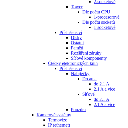
2-socketové
Tower
Dle počtu CPU
1-procesorové
Dle počtu socketů
1-socketové
Příslušenství
Disky
Ostatní
Paměti
Rozšíření záruky
Síťové komponenty
Čtečky elektronických knih
Příslušenství
Nabíječky
Do auta
do 2.1 A
2.1 A a více
Síťové
do 2.1 A
2.1 A a více
Pouzdra
Kamerové systémy
Termovize
IP (ethernet)