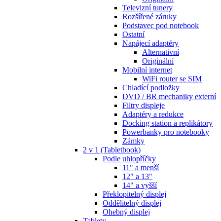
Televizní tunery
Rozšířené záruky
Podstavec pod notebook
Ostatní
Napájecí adaptéry
Alternativní
Originální
Mobilní internet
WiFi router se SIM
Chladící podložky
DVD / BR mechaniky externí
Filtry displeje
Adaptéry a redukce
Docking station a replikátory
Powerbanky pro notebooky
Zámky
2 v 1 (Tabletbook)
Podle uhlopříčky
11" a menší
12" a 13"
14" a vyšší
Překlopitelný displej
Oddělitelný displej
Ohebný displej
Tablety