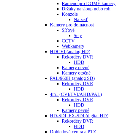
Rameno pro DOME kamery
Držáky na sloup nebo roh
Konzole
Na zeď
Kamery pro domácnost
Síťové
Sety
CCTV
Webkamery
HDCVI (analog HD)
Rekordéry DVR
HDD
Kamery pevné
Kamery otočné
PAL/960H (analog SD)
Rekordéry DVR
HDD
4in1 (CVI/TVI/AHD/PAL)
Rekordéry DVR
HDD
Kamery pevné
HD-SDI, EX-SDI (digital HD)
Rekordéry DVR
HDD
Dohledová centra a PTZ