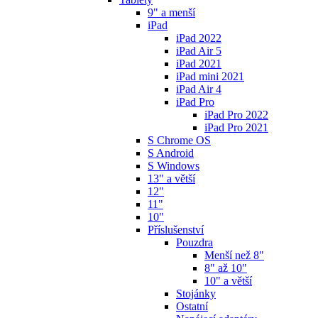
9" a menší
iPad
iPad 2022
iPad Air 5
iPad 2021
iPad mini 2021
iPad Air 4
iPad Pro
iPad Pro 2022
iPad Pro 2021
S Chrome OS
S Android
S Windows
13" a větší
12"
11"
10"
Příslušenství
Pouzdra
Menší než 8"
8" až 10"
10" a větší
Stojánky
Ostatní