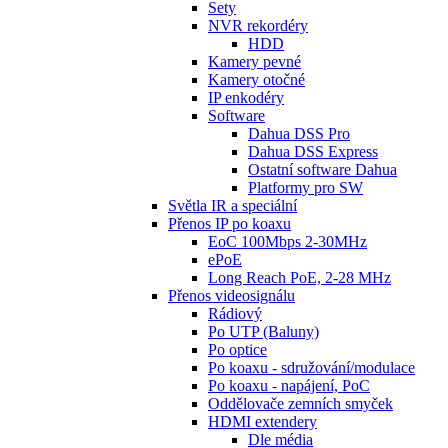
Sety
NVR rekordéry
HDD
Kamery pevné
Kamery otočné
IP enkodéry
Software
Dahua DSS Pro
Dahua DSS Express
Ostatní software Dahua
Platformy pro SW
Světla IR a speciální
Přenos IP po koaxu
EoC 100Mbps 2-30MHz
ePoE
Long Reach PoE, 2-28 MHz
Přenos videosignálu
Rádiový
Po UTP (Baluny)
Po optice
Po koaxu - sdružování/modulace
Po koaxu - napájení, PoC
Oddělovače zemních smyček
HDMI extendery
Dle média