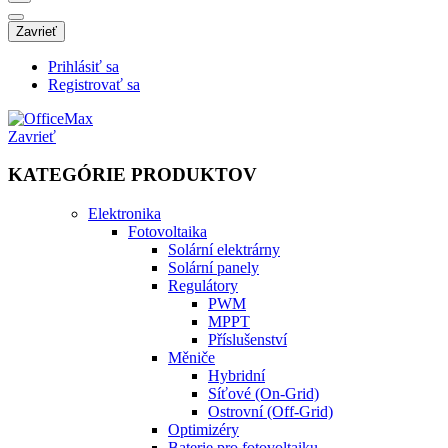
Zavrieť
Prihlásiť sa
Registrovať sa
Zavrieť
KATEGÓRIE PRODUKTOV
Elektronika
Fotovoltaika
Solární elektrárny
Solární panely
Regulátory
PWM
MPPT
Příslušenství
Měniče
Hybridní
Síťové (On-Grid)
Ostrovní (Off-Grid)
Optimizéry
Baterie pro fotovoltaiku