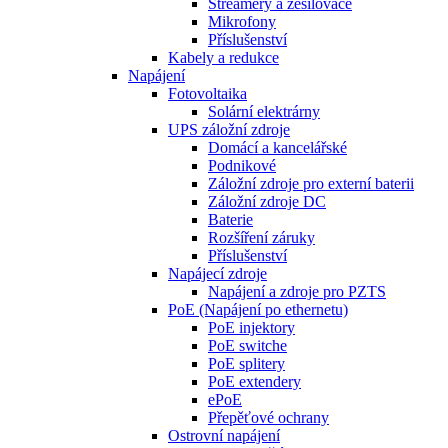
Streamery a zesilovače
Mikrofony
Příslušenství
Kabely a redukce
Napájení
Fotovoltaika
Solární elektrárny
UPS záložní zdroje
Domácí a kancelářské
Podnikové
Záložní zdroje pro externí baterii
Záložní zdroje DC
Baterie
Rozšíření záruky
Příslušenství
Napájecí zdroje
Napájení a zdroje pro PZTS
PoE (Napájení po ethernetu)
PoE injektory
PoE switche
PoE splitery
PoE extendery
ePoE
Přepěťové ochrany
Ostrovní napájení