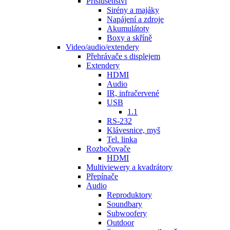
Příslušenství
Sirény a majáky
Napájení a zdroje
Akumulátoty
Boxy a skříně
Video/audio/extendery
Přehrávače s displejem
Extendery
HDMI
Audio
IR, infračervené
USB
1.1
RS-232
Klávesnice, myš
Tel. linka
Rozbočovače
HDMI
Multiviewery a kvadrátory
Přepínače
Audio
Reproduktory
Soundbary
Subwoofery
Outdoor