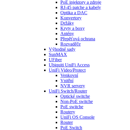
PoE injektory a zdroje
RJ-45 patche a kabely
Optika a DAC
Konvertory
Držáky
Kryty a boxy
Antény
Přepěťová ochrana
Rozvaděče
Výhodné sady
SunMAX
UFiber
Ubiquiti UniFi Access
UniFi Video/Protect
Venkovní
Vnitřní
NVR servery
UniFi Switch/Router
Optické switche
Non-PoE switche
PoE switche
Routery
UniFi OS Console
Router
PoE Switch