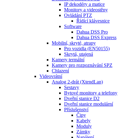
IP dekodéry a matice
Monitory a videostěny
Ovládání PTZ
Řídící klávesnice
Software
Dahua DSS Pro
Dahua DSS Express
Mobilní, skryté, atrapy
Pro vozidla (EN50155)
Skrytá, utajená
Kamery termální
Kamery pro rozpoznávání SPZ
Chlazení
Videovrátní
Analog 2-drát (XtendLan)
Sestavy
Bytové monitory a telefony
Dveřní stanice D2
Dveřní stanice modulární
Příslušenství
Čipy
Kabely
Moduly
Zámky
Napájení