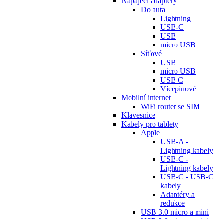
Napájecí adaptéry
Do auta
Lightning
USB-C
USB
micro USB
Síťové
USB
micro USB
USB C
Vícepinové
Mobilní internet
WiFi router se SIM
Klávesnice
Kabely pro tablety
Apple
USB-A -
Lightning kabely
USB-C -
Lightning kabely
USB-C - USB-C
kabely
Adaptéry a
redukce
USB 3.0 micro a mini