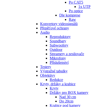
Po CAT5
1x UTP
Po optice
Dle komprese
Raw
Konvertory videosignálů
Přepěťové ochrany
Audio
Reproduktory
Soundbary
Subwoofery
Outdoor
Streamery a zesilovače
Mikrofony
Příslušenství
Testery
Výstražné tabulky
Objektivy
Redukce
Kryty, držáky a krabice
Kryty
Držáky pro BOX kamery
Nad 30 cm
Do 20cm
Krabice pod kamery