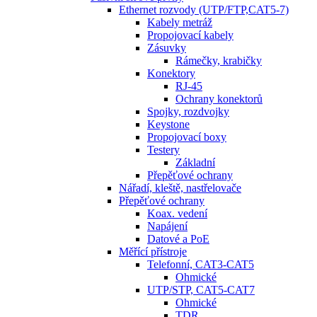
Ethernet rozvody (UTP/FTP,CAT5-7)
Kabely metráž
Propojovací kabely
Zásuvky
Rámečky, krabičky
Konektory
RJ-45
Ochrany konektorů
Spojky, rozdvojky
Keystone
Propojovací boxy
Testery
Základní
Přepěťové ochrany
Nářadí, kleště, nastřelovače
Přepěťové ochrany
Koax. vedení
Napájení
Datové a PoE
Měřící přístroje
Telefonní, CAT3-CAT5
Ohmické
UTP/STP, CAT5-CAT7
Ohmické
TDR