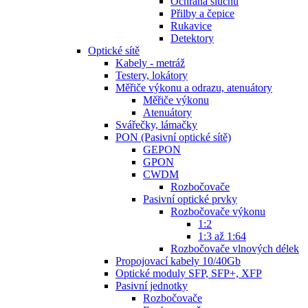
Ochrana sluchu
Přilby a čepice
Rukavice
Detektory
Optické sítě
Kabely - metráž
Testery, lokátory
Měřiče výkonu a odrazu, atenuátory
Měřiče výkonu
Atenuátory
Svářečky, lámačky
PON (Pasivní optické sítě)
GEPON
GPON
CWDM
Rozbočovače
Pasivní optické prvky
Rozbočovače výkonu
1:2
1:3 až 1:64
Rozbočovače vlnových délek
Propojovací kabely 10/40Gb
Optické moduly SFP, SFP+, XFP
Pasivní jednotky
Rozbočovače