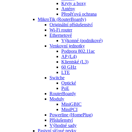
Kryty a boxy
Antény
Přepěťová ochrana
MikroTik (RouterBoardy)
Originální příslušenství
Wi-Fi router
Ethernetové
Výkonné (podnikové)
Venkovní jednotky
Podpora 802.11ac
AP (L4)
Klientské (L3)
60 GHz
LTE
Switche
Optické
PoE
RouterBoardy
Moduly
MiniGBIC
MiniPCI
Powerline (HomePlug)
Příslušenství
Výhodné sady
Pasivní síťové prvky