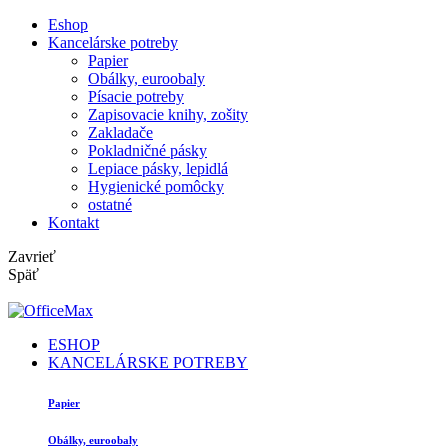
Eshop
Kancelárske potreby
Papier
Obálky, euroobaly
Písacie potreby
Zapisovacie knihy, zošity
Zakladače
Pokladničné pásky
Lepiace pásky, lepidlá
Hygienické pomôcky
ostatné
Kontakt
Zavrieť
Späť
ESHOP
KANCELÁRSKE POTREBY
Papier
Obálky, euroobaly