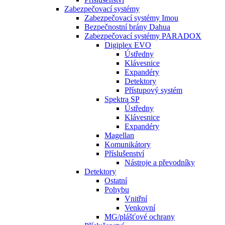
Zabezpečovací systémy
Zabezpečovací systémy Imou
Bezpečnostní brány Dahua
Zabezpečovací systémy PARADOX
Digiplex EVO
Ústředny
Klávesnice
Expandéry
Detektory
Přístupový systém
Spektra SP
Ústředny
Klávesnice
Expandéry
Magellan
Komunikátory
Příslušenství
Nástroje a převodníky
Detektory
Ostatní
Pohybu
Vnitřní
Venkovní
MG/plášťové ochrany