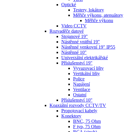
Optické
Testery, lokátory
Měřiče výkonu, atenuátory
Měřiče výkonu
Video CCTV
Rozvaděče datové
Stojanové 19"
Nástěnné vnitřní 19"
Nástěnné venkovní 19" IP55
Nástěnné 10"
Univerzální elektrikářské
Příslušenství 19"
Vyvazovací lišty
Vertikální lišty
Police
Napájení
Ventilace
Ostatní
Příslušenství 10"
Koaxiální rozvody CCTV/TV
Propojovací kabely
Konektory
BNC, 75 Ohm
F typ, 75 Ohm
RCA (cinch)