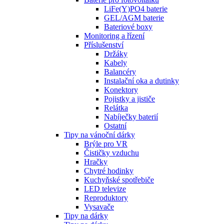
LiFe(Y)PO4 baterie
GEL/AGM baterie
Bateriové boxy
Monitoring a řízení
Příslušenství
Držáky
Kabely
Balancéry
Instalační oka a dutinky
Konektory
Pojistky a jističe
Relátka
Nabíječky baterií
Ostatní
Tipy na vánoční dárky
Brýle pro VR
Čističky vzduchu
Hračky
Chytré hodinky
Kuchyňské spotřebiče
LED televize
Reproduktory
Vysavače
Tipy na dárky