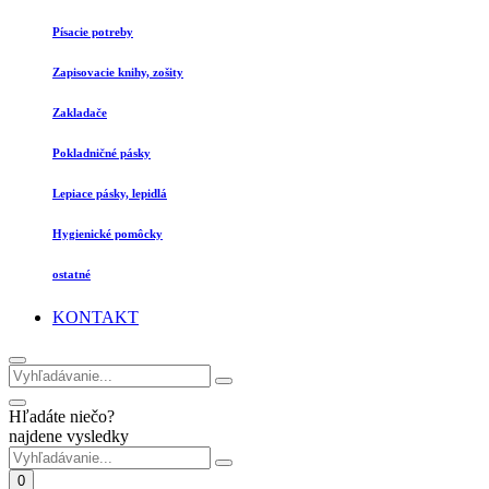
Písacie potreby
Zapisovacie knihy, zošity
Zakladače
Pokladničné pásky
Lepiace pásky, lepidlá
Hygienické pomôcky
ostatné
KONTAKT
Hľadáte niečo?
najdene vysledky
0