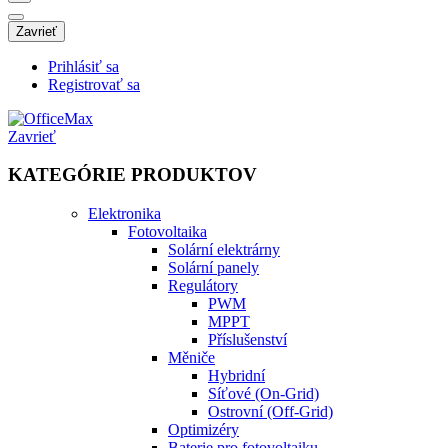
Zavrieť
Prihlásiť sa
Registrovať sa
Zavrieť
KATEGÓRIE PRODUKTOV
Elektronika
Fotovoltaika
Solární elektrárny
Solární panely
Regulátory
PWM
MPPT
Příslušenství
Měniče
Hybridní
Síťové (On-Grid)
Ostrovní (Off-Grid)
Optimizéry
Baterie pro fotovoltaiku