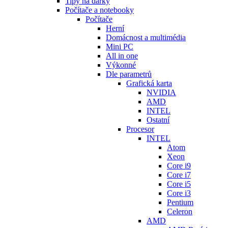
Tipy na dárky
Počítače a notebooky
Počítače
Herní
Domácnost a multimédia
Mini PC
All in one
Výkonné
Dle parametrů
Grafická karta
NVIDIA
AMD
INTEL
Ostatní
Procesor
INTEL
Atom
Xeon
Core i9
Core i7
Core i5
Core i3
Pentium
Celeron
AMD