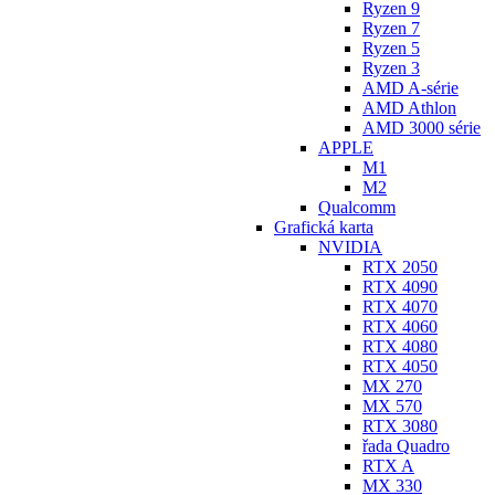
Ryzen 9
Ryzen 7
Ryzen 5
Ryzen 3
AMD A-série
AMD Athlon
AMD 3000 série
APPLE
M1
M2
Qualcomm
Grafická karta
NVIDIA
RTX 2050
RTX 4090
RTX 4070
RTX 4060
RTX 4080
RTX 4050
MX 270
MX 570
RTX 3080
řada Quadro
RTX A
MX 330