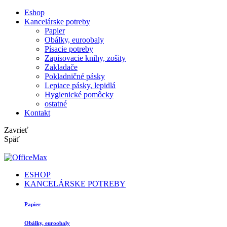
Eshop
Kancelárske potreby
Papier
Obálky, euroobaly
Písacie potreby
Zapisovacie knihy, zošity
Zakladače
Pokladničné pásky
Lepiace pásky, lepidlá
Hygienické pomôcky
ostatné
Kontakt
Zavrieť
Späť
ESHOP
KANCELÁRSKE POTREBY
Papier
Obálky, euroobaly