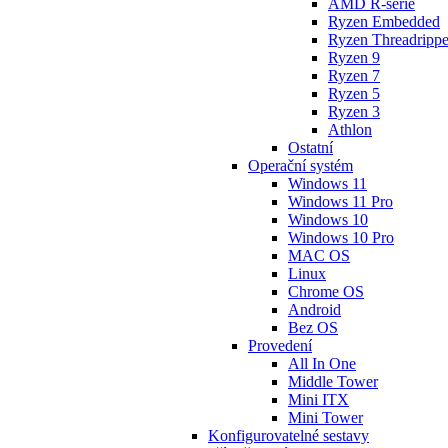
AMD R-série
Ryzen Embedded
Ryzen Threadrippe
Ryzen 9
Ryzen 7
Ryzen 5
Ryzen 3
Athlon
Ostatní
Operační systém
Windows 11
Windows 11 Pro
Windows 10
Windows 10 Pro
MAC OS
Linux
Chrome OS
Android
Bez OS
Provedení
All In One
Middle Tower
Mini ITX
Mini Tower
Konfigurovatelné sestavy