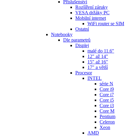
Příslušenství
Rozšíření záruky
VESA držáky PC
Mobilní internet
WiFi router se SIM
Ostatní
Notebooky
Dle parametrů
Displej
malé do 11.6"
12" až 14"
15" až 16"
17" a větší
Procesor
INTEL
série N
Core i9
Core i7
Core i5
Core i3
Core M
Pentium
Celeron
Xeon
AMD