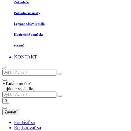
Zakladače
Pokladničné pásky
Lepiace pásky, lepidlá
Hygienické pomôcky
ostatné
KONTAKT
Hľadáte niečo?
najdene vysledky
0
Zavrieť
Prihlásiť sa
Registrovať sa