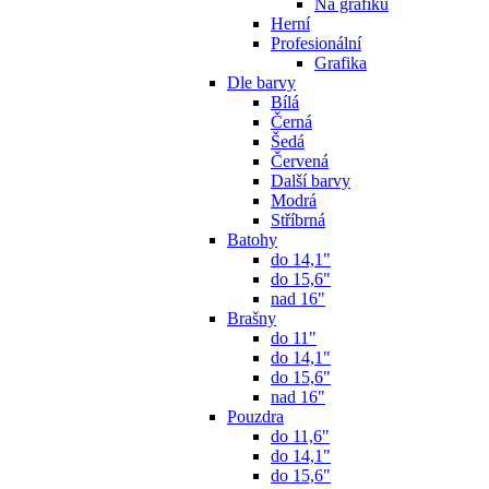
Na grafiku
Herní
Profesionální
Grafika
Dle barvy
Bílá
Černá
Šedá
Červená
Další barvy
Modrá
Stříbrná
Batohy
do 14,1"
do 15,6"
nad 16"
Brašny
do 11"
do 14,1"
do 15,6"
nad 16"
Pouzdra
do 11,6"
do 14,1"
do 15,6"