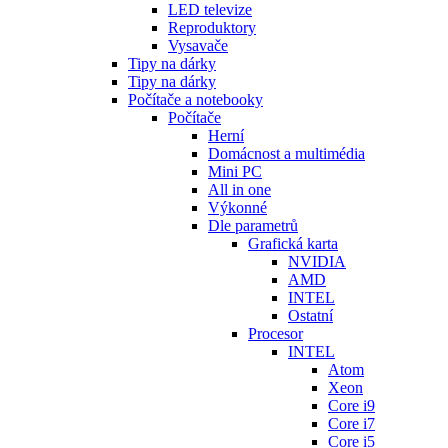
LED televize
Reproduktory
Vysavače
Tipy na dárky
Tipy na dárky
Počítače a notebooky
Počítače
Herní
Domácnost a multimédia
Mini PC
All in one
Výkonné
Dle parametrů
Grafická karta
NVIDIA
AMD
INTEL
Ostatní
Procesor
INTEL
Atom
Xeon
Core i9
Core i7
Core i5