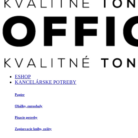
ESHOP
KANCELÁRSKE POTREBY
Papier
Obálky, euroobaly
Písacie potreby
Zapisovacie knihy, zošity