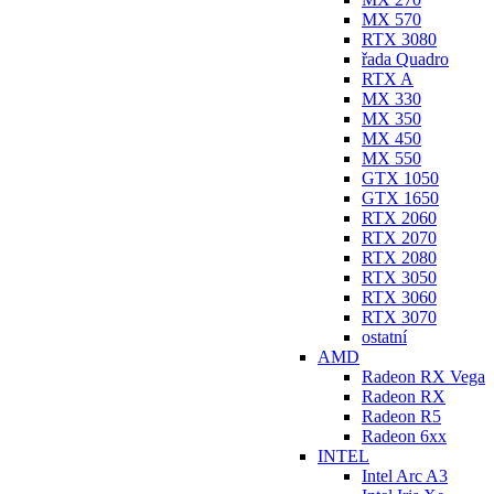
MX 570
RTX 3080
řada Quadro
RTX A
MX 330
MX 350
MX 450
MX 550
GTX 1050
GTX 1650
RTX 2060
RTX 2070
RTX 2080
RTX 3050
RTX 3060
RTX 3070
ostatní
AMD
Radeon RX Vega
Radeon RX
Radeon R5
Radeon 6xx
INTEL
Intel Arc A3