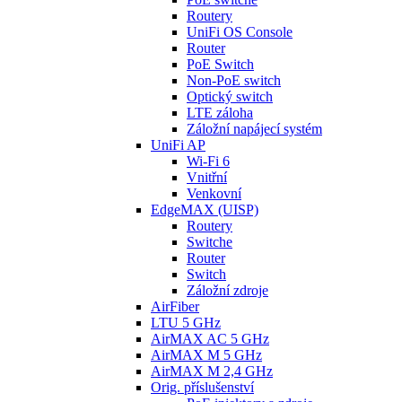
Routery
UniFi OS Console
Router
PoE Switch
Non-PoE switch
Optický switch
LTE záloha
Záložní napájecí systém
UniFi AP
Wi-Fi 6
Vnitřní
Venkovní
EdgeMAX (UISP)
Routery
Switche
Router
Switch
Záložní zdroje
AirFiber
LTU 5 GHz
AirMAX AC 5 GHz
AirMAX M 5 GHz
AirMAX M 2,4 GHz
Orig. příslušenství