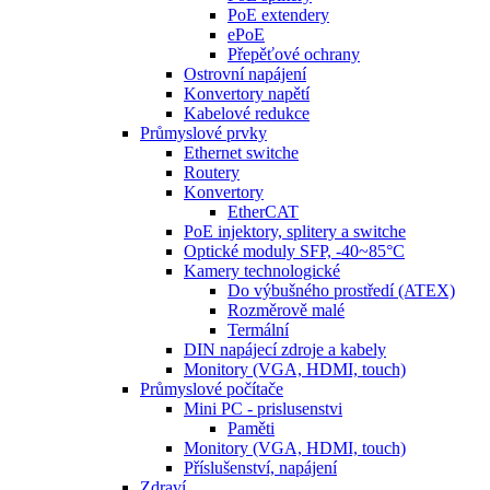
PoE extendery
ePoE
Přepěťové ochrany
Ostrovní napájení
Konvertory napětí
Kabelové redukce
Průmyslové prvky
Ethernet switche
Routery
Konvertory
EtherCAT
PoE injektory, splitery a switche
Optické moduly SFP, -40~85°C
Kamery technologické
Do výbušného prostředí (ATEX)
Rozměrově malé
Termální
DIN napájecí zdroje a kabely
Monitory (VGA, HDMI, touch)
Průmyslové počítače
Mini PC - prislusenstvi
Paměti
Monitory (VGA, HDMI, touch)
Příslušenství, napájení
Zdraví