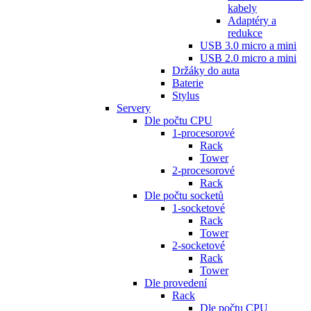
kabely
Adaptéry a
redukce
USB 3.0 micro a mini
USB 2.0 micro a mini
Držáky do auta
Baterie
Stylus
Servery
Dle počtu CPU
1-procesorové
Rack
Tower
2-procesorové
Rack
Dle počtu socketů
1-socketové
Rack
Tower
2-socketové
Rack
Tower
Dle provedení
Rack
Dle počtu CPU