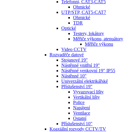
Telefonní, CAT3-CAT5
Ohmické
UTP/STP, CAT5-CAT7
Ohmické
TDR
Optické
Testery, lokátory
Měřiče výkonu, atenuátory
Měřiče výkonu
Video CCTV
Rozvaděče datové
Stojanové 19"
Nástěnné vnitřní 19"
Nástěnné venkovní 19" IP55
Nástěnné 10"
Univerzální elektrikářské
Příslušenství 19"
Vyvazovací lišty
Vertikální lišty
Police
Napájení
Ventilace
Ostatní
Příslušenství 10"
Koaxiální rozvody CCTV/TV