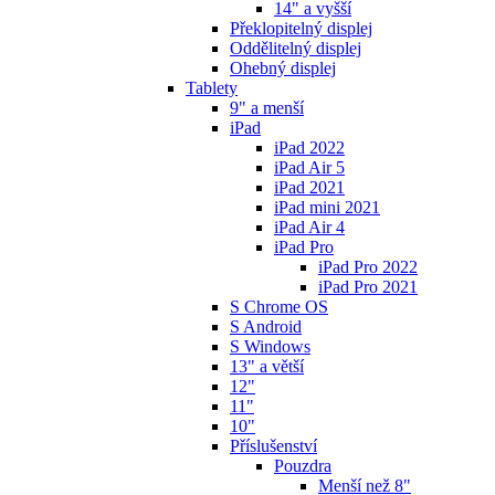
14" a vyšší
Překlopitelný displej
Oddělitelný displej
Ohebný displej
Tablety
9" a menší
iPad
iPad 2022
iPad Air 5
iPad 2021
iPad mini 2021
iPad Air 4
iPad Pro
iPad Pro 2022
iPad Pro 2021
S Chrome OS
S Android
S Windows
13" a větší
12"
11"
10"
Příslušenství
Pouzdra
Menší než 8"