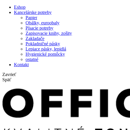
Eshop
Kancelárske potreby
Papier
Obálky, euroobaly
Písacie potreby
Zapisovacie knihy, zošity
Zakladače
Pokladničné pásky
Lepiace pásky, lepidlá
Hygienické pomôcky
ostatné
Kontakt
Zavrieť
Späť