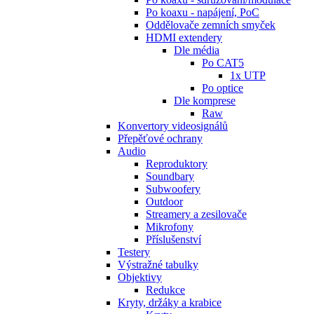
Po koaxu - napájení, PoC
Oddělovače zemních smyček
HDMI extendery
Dle média
Po CAT5
1x UTP
Po optice
Dle komprese
Raw
Konvertory videosignálů
Přepěťové ochrany
Audio
Reproduktory
Soundbary
Subwoofery
Outdoor
Streamery a zesilovače
Mikrofony
Příslušenství
Testery
Výstražné tabulky
Objektivy
Redukce
Kryty, držáky a krabice