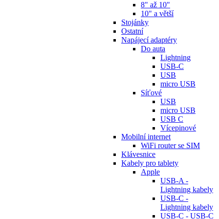
8" až 10"
10" a větší
Stojánky
Ostatní
Napájecí adaptéry
Do auta
Lightning
USB-C
USB
micro USB
Síťové
USB
micro USB
USB C
Vícepinové
Mobilní internet
WiFi router se SIM
Klávesnice
Kabely pro tablety
Apple
USB-A -
Lightning kabely
USB-C -
Lightning kabely
USB-C - USB-C