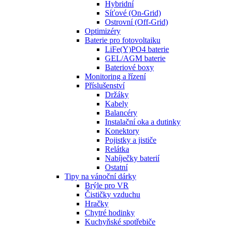
Hybridní
Síťové (On-Grid)
Ostrovní (Off-Grid)
Optimizéry
Baterie pro fotovoltaiku
LiFe(Y)PO4 baterie
GEL/AGM baterie
Bateriové boxy
Monitoring a řízení
Příslušenství
Držáky
Kabely
Balancéry
Instalační oka a dutinky
Konektory
Pojistky a jističe
Relátka
Nabíječky baterií
Ostatní
Tipy na vánoční dárky
Brýle pro VR
Čističky vzduchu
Hračky
Chytré hodinky
Kuchyňské spotřebiče