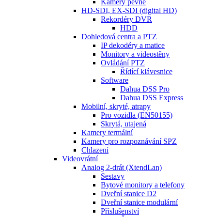
Kamery pevné
HD-SDI, EX-SDI (digital HD)
Rekordéry DVR
HDD
Dohledová centra a PTZ
IP dekodéry a matice
Monitory a videostěny
Ovládání PTZ
Řídící klávesnice
Software
Dahua DSS Pro
Dahua DSS Express
Mobilní, skryté, atrapy
Pro vozidla (EN50155)
Skrytá, utajená
Kamery termální
Kamery pro rozpoznávání SPZ
Chlazení
Videovrátní
Analog 2-drát (XtendLan)
Sestavy
Bytové monitory a telefony
Dveřní stanice D2
Dveřní stanice modulární
Příslušenství