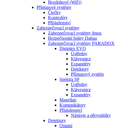
Bezdrátové (WiFi)
Přístupové systémy
Čtečky
Kontroléry
Příslušenství
Zabezpečovací systémy
Zabezpečovací systémy Imou
Bezpečnostní brány Dahua
Zabezpečovací systémy PARADOX
Digiplex EVO
Ústředny
Klávesnice
Expandéry
Detektory
Přístupový systém
Spektra SP
Ústředny
Klávesnice
Expandéry
Magellan
Komunikátory
Příslušenství
Nástroje a převodníky
Detektory
Ostatní