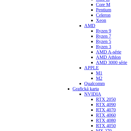
Core M
Pentium
Celeron
Xeon
AMD
Ryzen 9
Ryzen 7
Ryzen 5
Ryzen 3
AMD A-série
AMD Athlon
AMD 3000 série
APPLE
M1
M2
Qualcomm
Grafická karta
NVIDIA
RTX 2050
RTX 4090
RTX 4070
RTX 4060
RTX 4080
RTX 4050
MX 270