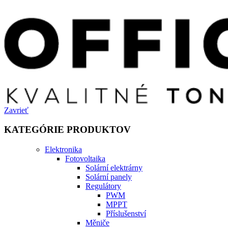
Zavrieť
KATEGÓRIE PRODUKTOV
Elektronika
Fotovoltaika
Solární elektrárny
Solární panely
Regulátory
PWM
MPPT
Příslušenství
Měniče