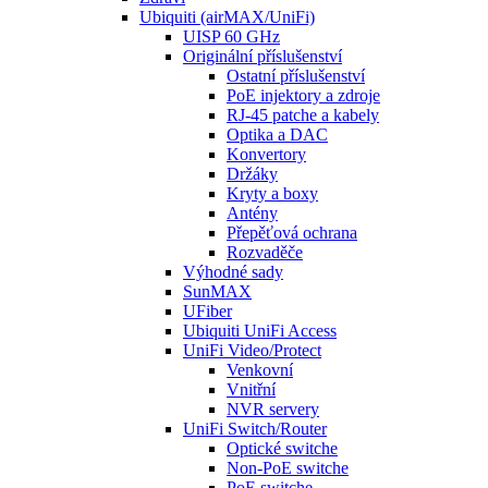
Ubiquiti (airMAX/UniFi)
UISP 60 GHz
Originální příslušenství
Ostatní příslušenství
PoE injektory a zdroje
RJ-45 patche a kabely
Optika a DAC
Konvertory
Držáky
Kryty a boxy
Antény
Přepěťová ochrana
Rozvaděče
Výhodné sady
SunMAX
UFiber
Ubiquiti UniFi Access
UniFi Video/Protect
Venkovní
Vnitřní
NVR servery
UniFi Switch/Router
Optické switche
Non-PoE switche
PoE switche