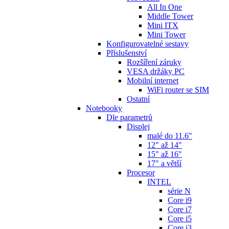
All In One
Middle Tower
Mini ITX
Mini Tower
Konfigurovatelné sestavy
Příslušenství
Rozšíření záruky
VESA držáky PC
Mobilní internet
WiFi router se SIM
Ostatní
Notebooky
Dle parametrů
Displej
malé do 11.6"
12" až 14"
15" až 16"
17" a větší
Procesor
INTEL
série N
Core i9
Core i7
Core i5
Core i3