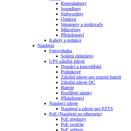
Reproduktory
Soundbary
Subwoofery
Outdoor
Streamery a zesilovače
Mikrofony
Příslušenství
Kabely a redukce
Napájení
Fotovoltaika
Solární elektrárny
UPS záložní zdroje
Domácí a kancelářské
Podnikové
Záložní zdroje pro externí baterii
Záložní zdroje DC
Baterie
Rozšíření záruky
Příslušenství
Napájecí zdroje
Napájení a zdroje pro PZTS
PoE (Napájení po ethernetu)
PoE injektory
PoE switche
PoE splitery