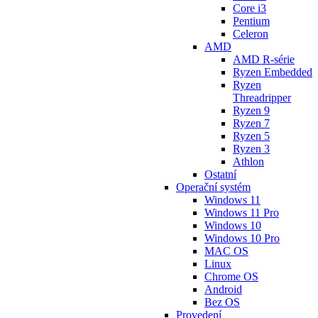
Core i3
Pentium
Celeron
AMD
AMD R-série
Ryzen Embedded
Ryzen
Threadripper
Ryzen 9
Ryzen 7
Ryzen 5
Ryzen 3
Athlon
Ostatní
Operační systém
Windows 11
Windows 11 Pro
Windows 10
Windows 10 Pro
MAC OS
Linux
Chrome OS
Android
Bez OS
Provedení