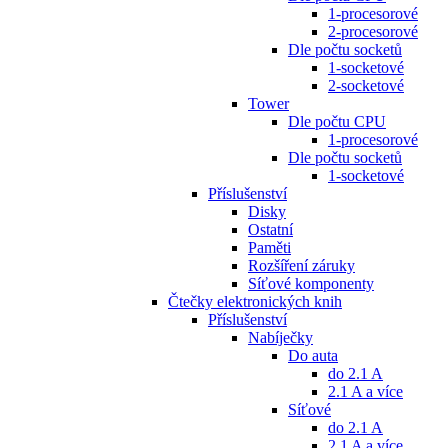
1-procesorové
2-procesorové
Dle počtu socketů
1-socketové
2-socketové
Tower
Dle počtu CPU
1-procesorové
Dle počtu socketů
1-socketové
Příslušenství
Disky
Ostatní
Paměti
Rozšíření záruky
Síťové komponenty
Čtečky elektronických knih
Příslušenství
Nabíječky
Do auta
do 2.1 A
2.1 A a více
Síťové
do 2.1 A
2.1 A a více