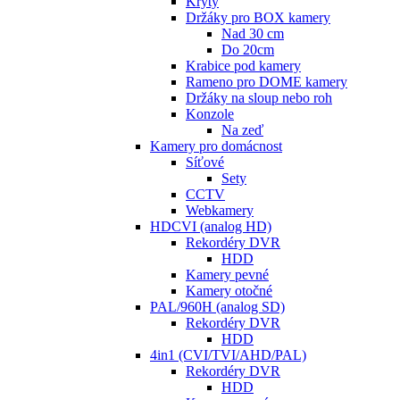
Kryty
Držáky pro BOX kamery
Nad 30 cm
Do 20cm
Krabice pod kamery
Rameno pro DOME kamery
Držáky na sloup nebo roh
Konzole
Na zeď
Kamery pro domácnost
Síťové
Sety
CCTV
Webkamery
HDCVI (analog HD)
Rekordéry DVR
HDD
Kamery pevné
Kamery otočné
PAL/960H (analog SD)
Rekordéry DVR
HDD
4in1 (CVI/TVI/AHD/PAL)
Rekordéry DVR
HDD