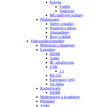
Pohybu
Vnitřní
Venkovní
MG/plášťové ochrany
Příslušenství
Sirény a majáky
Napájení a zdroje
Akumulátoty
Boxy a skříně
Video/audio/extendery
Přehrávače s displejem
Extendery
HDMI
Audio
IR, infračervené
USB
1.1
RS-232
Klávesnice, myš
Tel. linka
Rozbočovače
HDMI
Multiviewery a kvadrátory
Přepínače
Audio