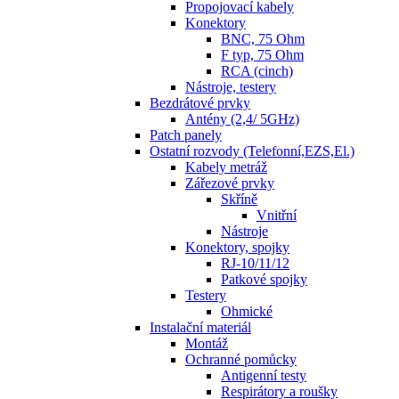
Propojovací kabely
Konektory
BNC, 75 Ohm
F typ, 75 Ohm
RCA (cinch)
Nástroje, testery
Bezdrátové prvky
Antény (2,4/ 5GHz)
Patch panely
Ostatní rozvody (Telefonní,EZS,El.)
Kabely metráž
Zářezové prvky
Skříně
Vnitřní
Nástroje
Konektory, spojky
RJ-10/11/12
Patkové spojky
Testery
Ohmické
Instalační materiál
Montáž
Ochranné pomůcky
Antigenní testy
Respirátory a roušky