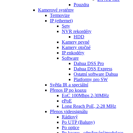
Pouzdra
Kamerové systémy
Termovize
IP (ethernet)
Sety
NVR rekordéry
HDD
Kamery pevné
Kamery otočné
IP enkodéry
Software
Dahua DSS Pro
Dahua DSS Express
Ostatní software Dahua
Platformy pro SW
Světla IR a speciální
Přenos IP po koaxu
EoC 100Mbps 2-30MHz
ePoE
Long Reach PoE, 2-28 MHz
Přenos videosignálu
Rádiový
Po UTP (Baluny)
Po optice
Po koaxu - sdružování/modulace