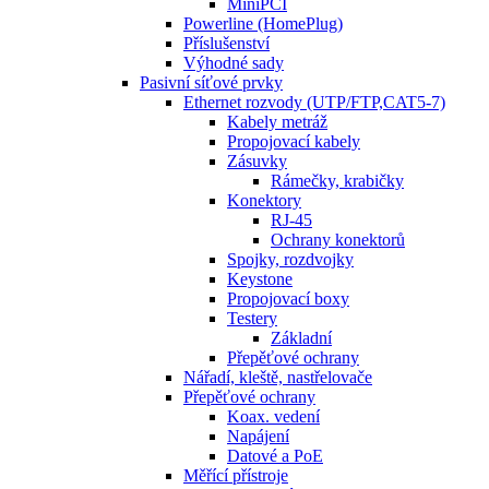
MiniPCI
Powerline (HomePlug)
Příslušenství
Výhodné sady
Pasivní síťové prvky
Ethernet rozvody (UTP/FTP,CAT5-7)
Kabely metráž
Propojovací kabely
Zásuvky
Rámečky, krabičky
Konektory
RJ-45
Ochrany konektorů
Spojky, rozdvojky
Keystone
Propojovací boxy
Testery
Základní
Přepěťové ochrany
Nářadí, kleště, nastřelovače
Přepěťové ochrany
Koax. vedení
Napájení
Datové a PoE
Měřící přístroje