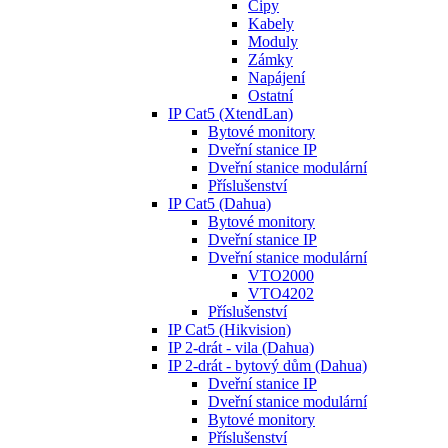
Čipy
Kabely
Moduly
Zámky
Napájení
Ostatní
IP Cat5 (XtendLan)
Bytové monitory
Dveřní stanice IP
Dveřní stanice modulární
Příslušenství
IP Cat5 (Dahua)
Bytové monitory
Dveřní stanice IP
Dveřní stanice modulární
VTO2000
VTO4202
Příslušenství
IP Cat5 (Hikvision)
IP 2-drát - vila (Dahua)
IP 2-drát - bytový dům (Dahua)
Dveřní stanice IP
Dveřní stanice modulární
Bytové monitory
Příslušenství