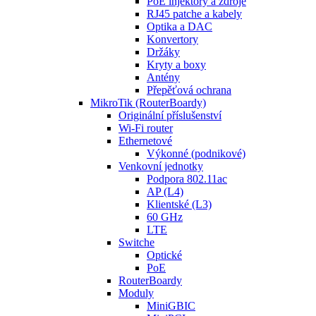
PoE injektory a zdroje
RJ45 patche a kabely
Optika a DAC
Konvertory
Držáky
Kryty a boxy
Antény
Přepěťová ochrana
MikroTik (RouterBoardy)
Originální příslušenství
Wi-Fi router
Ethernetové
Výkonné (podnikové)
Venkovní jednotky
Podpora 802.11ac
AP (L4)
Klientské (L3)
60 GHz
LTE
Switche
Optické
PoE
RouterBoardy
Moduly
MiniGBIC