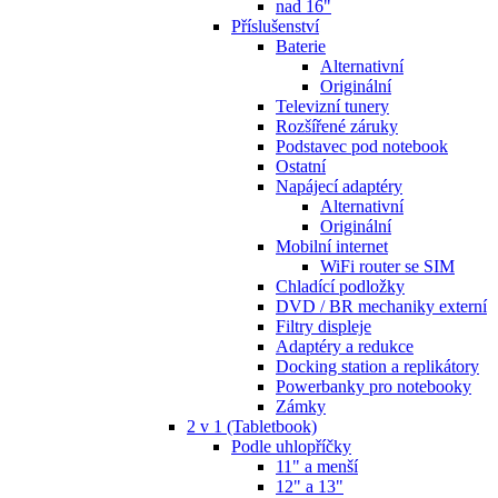
nad 16"
Příslušenství
Baterie
Alternativní
Originální
Televizní tunery
Rozšířené záruky
Podstavec pod notebook
Ostatní
Napájecí adaptéry
Alternativní
Originální
Mobilní internet
WiFi router se SIM
Chladící podložky
DVD / BR mechaniky externí
Filtry displeje
Adaptéry a redukce
Docking station a replikátory
Powerbanky pro notebooky
Zámky
2 v 1 (Tabletbook)
Podle uhlopříčky
11" a menší
12" a 13"